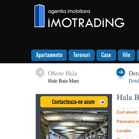
Oferte Hala
Deta
Hale Baia Mare
Detal
Hala 
Cod anunt:
Persoane in
Locatie: