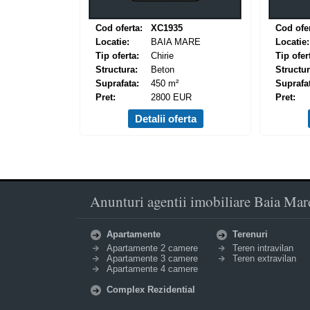
Cod oferta:
XC1935
Cod ofer
Locatie:
BAIA MARE
Locatie:
Tip oferta:
Chirie
Tip ofer
Structura:
Beton
Structur
Suprafata:
450 m²
Suprafa
Pret:
2800 EUR
Pret:
Detalii oferta
Anunturi agentii imobiliare Baia Mare 
Apartamente
Terenuri
Apartamente 2 camere
Teren intravilan
Apartamente 3 camere
Teren extravilan
Apartamente 4 camere
Complex Rezidential