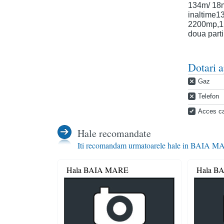
134m/ 18m
inaltime13
2200mp,12
doua parti
Dotari 
Gaz
Telefon
Acces c
Hale recomandate
Iti recomandam urmatoarele hale in BAIA 
Hala BAIA MARE
Hala B