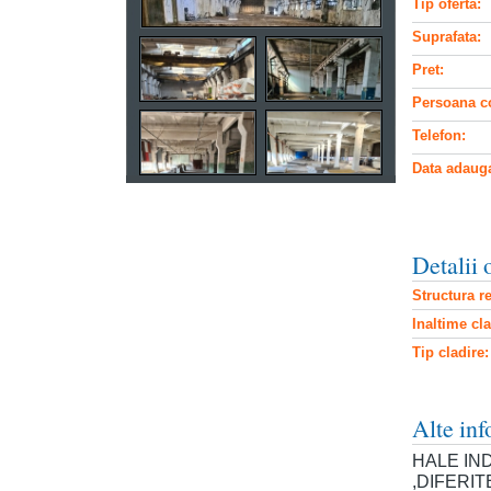
Tip oferta:
Suprafata:
Pret:
Persoana co
Telefon:
Data adauga
Detalii 
Structura re
Inaltime cla
Tip cladire:
Alte inf
HALE IN
,DIFERIT