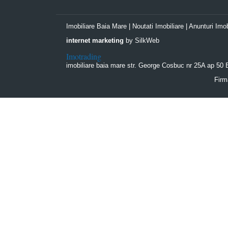
Imobiliare Baia Mare
|
Noutati Imobiliare
|
Anunturi Imob
internet marketing
by SilkWeb
Imotrading
imobiliare baia mare
str. George Cosbuc nr 25A ap 50
Firm